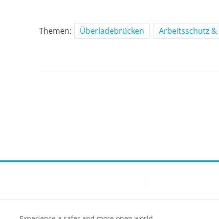
Themen:
Überladebrücken
Arbeitsschutz & 
Experience a safer and more open world